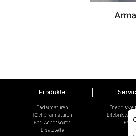
Arma
Produkte
Servi
Badarmaturen
Erlebniswel
Küchenarmaturen
Erlebniswelt
Bad Accessoires
FAQ
Ersatzteile