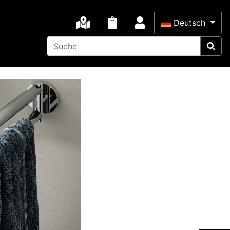
×
Deutsch