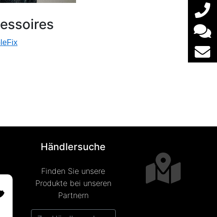
essoires
leFix
Händlersuche
Finden Sie unsere
Produkte bei unseren
Partnern