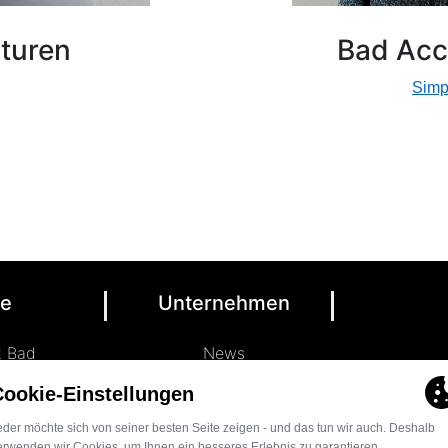
turen
Bad Acc
Simp
ce
Unternehmen
t Bad
News
 Küche
Marke LENZ
Kontakt