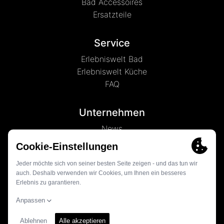
Bad Accessoires
Ersatzteile
Service
Erlebniswelt Bad
Erlebniswelt Küche
FAQ
Unternehmen
News
Marke LENZ
Kontakt
© 2026 - Globe Union Germany GmbH & Co. KG
Datenschutz
Impressum