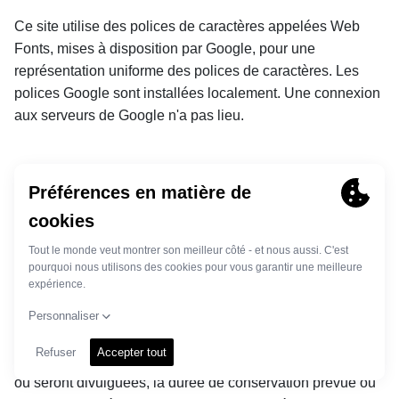
Ce site utilise des polices de caractères appelées Web 
Fonts, mises à disposition par Google, pour une 
représentation uniforme des polices de caractères. Les 
polices Google sont installées localement. Une connexion 
aux serveurs de Google n'a pas lieu.
11. droits de la personne concernée
a) Droit d'accès conformément à l'article 15 du RGPD :
Vous avez notamment le droit d'obtenir des informations 
sur les données à caractère personnel que nous traitons, 
les finalités du traitement, les catégories de données à 
caractère personnel traitées, les destinataires ou les 
catégories de destinataires auxquels vos données ont été 
ou seront divulguées, la durée de conservation prévue ou 