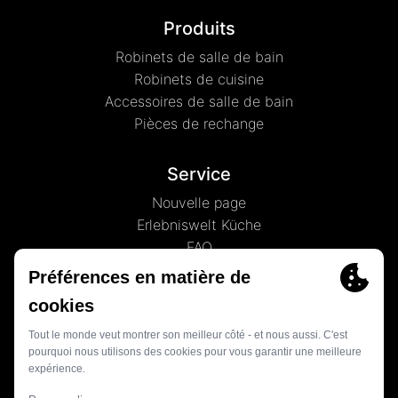
Produits
Robinets de salle de bain
Robinets de cuisine
Accessoires de salle de bain
Pièces de rechange
Service
Nouvelle page
Erlebniswelt Küche
FAQ
À propos de nous
Nouveautés
L'histoire
Contact