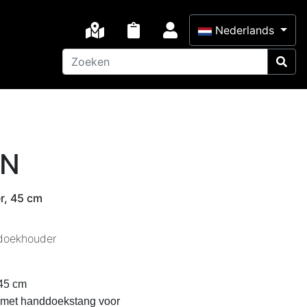
×
Nederlands
ON
r, 45 cm
doekhouder
 45 cm
 met handdoekstang voor 