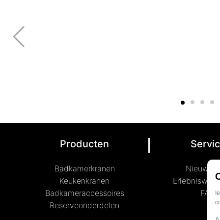
Producten
Servi
Badkamerkranen
Nieuwe s
Keukenkranen
Erlebniswelt
Badkameraccessoires
FAQ
Reserveonderdelen