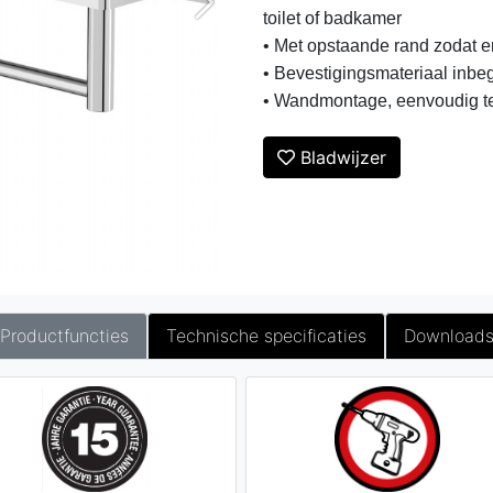
toilet of badkamer
• Met opstaande rand zodat er 
• Bevestigingsmateriaal inbe
• Wandmontage, eenvoudig te 
Bladwijzer
Productfuncties
Technische specificaties
Download