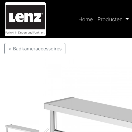
Home
Producten
< Badkameraccessoires