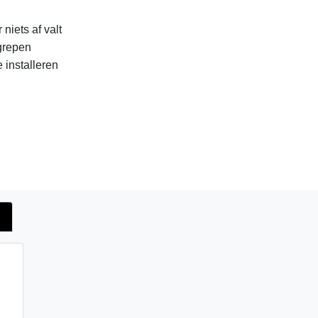
niets af valt
grepen
installeren
s