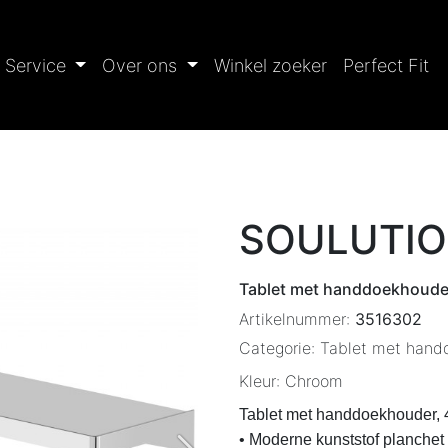
Service
Over ons
Winkel zoeker
Perfect Fit
SOULUTI
Tablet met handdoekhoude
Artikelnummer:
3516302
Categorie:
Tablet met hand
Kleur:
Chroom
Tablet met handdoekhouder,
• Moderne kunststof planchet