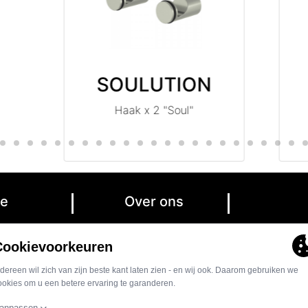
SOULUTION
Haak x 2 "Soul"
ce
Over ons
ite
Nieuws
 Küche
Geschiedenis
Contact