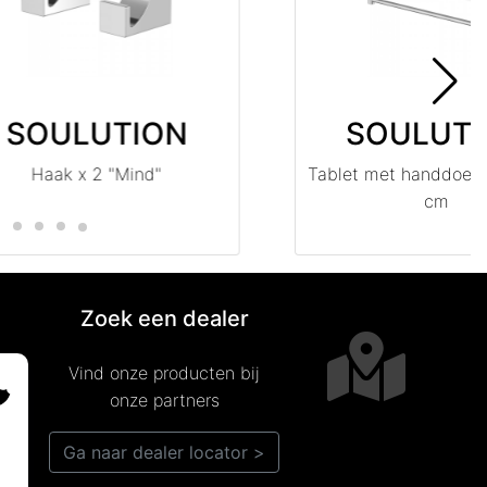
SOULUTION
SOULUTI
Haak x 2 "Mind"
Tablet met handdoekh
cm
Zoek een dealer
Vind onze producten bij
onze partners
Ga naar dealer locator >