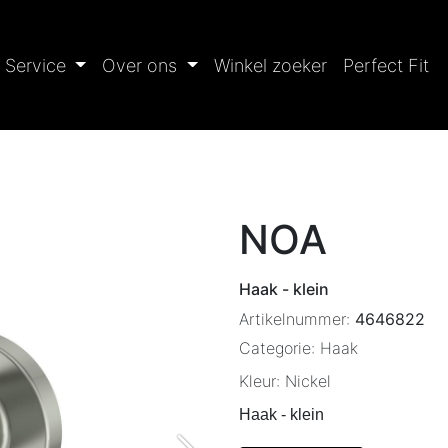
Service
Over ons
Winkel zoeker
Perfect Fit
NOA
Haak - klein
Artikelnummer:
4646822
Categorie:
Haak
Kleur:
Nickel
Haak - klein