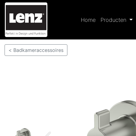
Home
Producten
< Badkameraccessoires