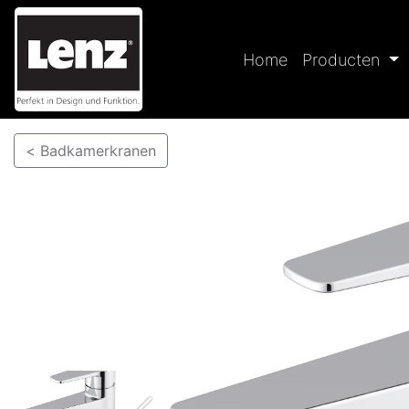
Home
Producten
< Badkamerkranen