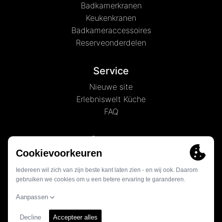
Badkamerkranen
Keukenkranen
Badkameraccessoires
Reserveonderdelen
Service
Nieuwe site
Erlebniswelt Küche
FAQ
Over ons
Nieuws
Geschiedenis
Contact
© 2026 - Globe Union Germany GmbH & Co. KG