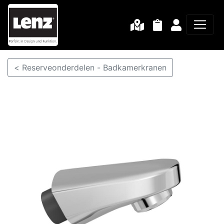
< Reserveonderdelen - Badkamerkranen